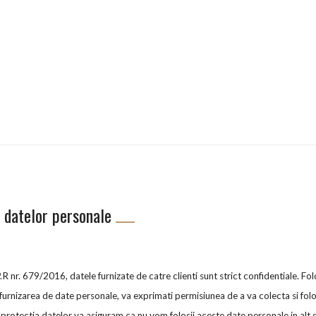
a datelor personale
 nr. 679/2016, datele furnizate de catre clienti sunt strict confidentiale. Fo
 furnizarea de date personale, va exprimati permisiunea de a va colecta si folo
 protectia datelor va asiguram ca nu vom folosii aceste date personale in alt s