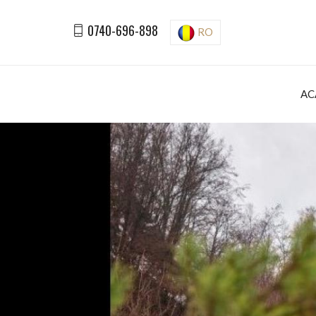
0740-696-898
RO
AC