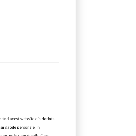
losind acest website din dorinta
sii datele personale. In
cop, nu le vom distribuii sau