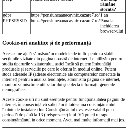
rămâne
stocată?
gdpr
https://pensiuneaanacavnic.cazare7.ro/
1 an
PHPSESSID
https://pensiuneaanacavnic.cazare7.ro/
Pana la
inchiderea
browser-ului
Cookie-uri analitice și de performanță
Acestea ne ajută să măsurăm modelele de trafic pentru a stabili
secțiunile vizitate din pagina noastră de internet. Le utilizăm pentru
studia tiparurile vizitatorului, astfel încât să putem îmbunătăți
produsele și serviciile pe care le oferim în mediul online. Putem
stoca adresele IP (adrese electronice ale computerelor conectate la
internet) pentru a analiza tendințele, administra pagina de internet,
monitoriza mișcările utilizatorului și colecta informații generale
demografice.
Aceste cookie-uri nu sunt esențiale pentru funcționalitatea paginii de
internet, în consecință vă solicităm întotdeauna consimțământul
înainte de instalarea lor. Consimțământul dvs. este valabil pe o
perioadă de până la 13 (treisprezece) luni. Vă puteți retrage
consimțământul în orice moment. Aveți mai multe informații
mai jos
.