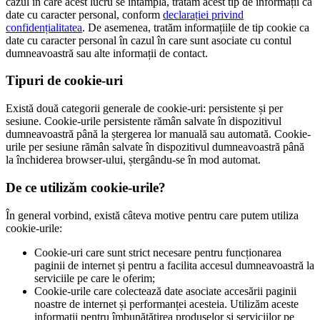
cazul în care acest lucru se întâmplă, tratăm acest tip de informații ca
date cu caracter personal, conform
declarației privind
confidențialitatea
. De asemenea, tratăm informațiile de tip cookie ca
date cu caracter personal în cazul în care sunt asociate cu contul
dumneavoastră sau alte informații de contact.
Tipuri de cookie-uri
Există două categorii generale de cookie-uri: persistente și per
sesiune. Cookie-urile persistente rămân salvate în dispozitivul
dumneavoastră până la ștergerea lor manuală sau automată. Cookie-
urile per sesiune rămân salvate în dispozitivul dumneavoastră până
la închiderea browser-ului, ștergându-se în mod automat.
De ce utilizăm cookie-urile?
În general vorbind, există câteva motive pentru care putem utiliza
cookie-urile:
Cookie-uri care sunt strict necesare pentru funcționarea
paginii de internet și pentru a facilita accesul dumneavoastră la
serviciile pe care le oferim;
Cookie-urile care colectează date asociate accesării paginii
noastre de internet și performanței acesteia. Utilizăm aceste
informații pentru îmbunătățirea produselor și serviciilor pe