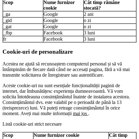
Scop
Nume furnizor
Cât timp rămâne
cookie
stocată?
_ga
Google
2 ani
_gid
Google
o zi
_gat
Google
o zi
_fbp
Facebook
3 luni
fr
Facebook
3 luni
Cookie-uri de personalizare
Acestea ne ajută să recunoaștem computerul personal și să vă
întâmpinăm de fiecare dată când ne accesați pagina, fără a vă mai
transmite solicitarea de înregistrare sau autentificare.
Aceste cookie-uri nu sunt esențiale funcționalității paginii de
internet, dar îmbunătățesc experiența dumneavoastră. Vă vom
solicita întotdeauna consimțământul înainte de instalarea acestora.
Consimțământul dvs. este valabil pe o perioadă de până la 13
(treisprezece) luni. Vă puteți retrage consimțământul în orice
moment. Aveți mai multe informații
mai jos
.
Listă cookie-uri strict necesare
Scop
Nume furnizor cookie
Cât timp