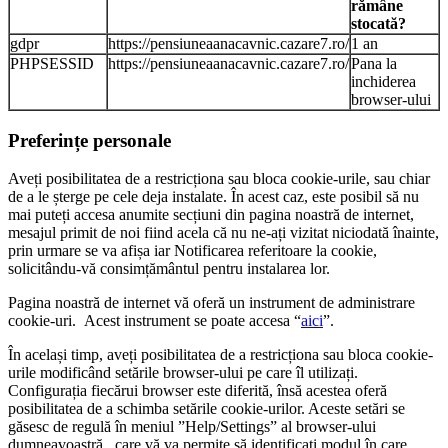
rămâne
stocată?
gdpr
https://pensiuneaanacavnic.cazare7.ro/
1 an
PHPSESSID
https://pensiuneaanacavnic.cazare7.ro/
Pana la
inchiderea
browser-ului
Preferințe personale
Aveți posibilitatea de a restricționa sau bloca cookie-urile, sau chiar
de a le șterge pe cele deja instalate. În acest caz, este posibil să nu
mai puteți accesa anumite secțiuni din pagina noastră de internet,
mesajul primit de noi fiind acela că nu ne-ați vizitat niciodată înainte,
prin urmare se va afișa iar Notificarea referitoare la cookie,
solicitându-vă consimțământul pentru instalarea lor.
Pagina noastră de internet vă oferă un instrument de administrare
cookie-uri. Acest instrument se poate accesa “
aici
”.
În același timp, aveți posibilitatea de a restricționa sau bloca cookie-
urile modificând setările browser-ului pe care îl utilizați.
Configurația fiecărui browser este diferită, însă acestea oferă
posibilitatea de a schimba setările cookie-urilor. Aceste setări se
găsesc de regulă în meniul ”Help/Settings” al browser-ului
dumneavoastră, care vă va permite să identificați modul în care