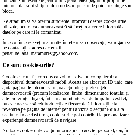
utilizăm sunt esențiale pentru funcționalitatea paginilor proprii de
internet, dar sunt și tipuri de cookie-uri pe care le puteți respinge sau
bloca.
Ne străduim să vă oferim suficiente informații despre cookie-urile
utilizate, pentru ca dumneavoastră să faceți o alegere informată a
datelor pe care ni le comunicați.
În cazul în care aveți mai multe întrebări sau observații, vă rugăm să
ne contactați la adresa de email
pensiune_ana_maramures@yahoo.com.
Ce sunt cookie-urile?
Cookie este un fișier redus ca volum, salvat în computerul sau
dispozitivul dumneavoastră mobil. Acesta are alocat un ID unic, care
ajută pagina de internet să rețină acțiunile și preferințele
dumneavoastră (precum localizarea, limba, dimensiunea fontului și
alte preferințe afișate), într-un anumit interval de timp. În acest fel,
nu este necesar să reintroduceți de fiecare dată informațiile la
revenirea pe pagina de internet pentru a vizita o secțiune din altă
secțiune. În același timp, cookie-urile pot contribui la personalizarea
experienței dumneavoastră de navigare.
Nu toate cookie-urile conțin informații cu caracter personal, dar, în