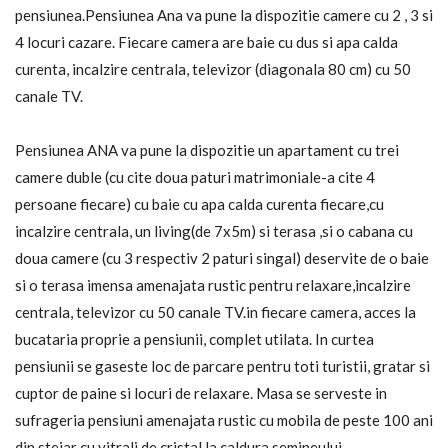
pensiunea.Pensiunea Ana va pune la dispozitie camere cu 2 , 3 si
4 locuri cazare. Fiecare camera are baie cu dus si apa calda
curenta, incalzire centrala, televizor (diagonala 80 cm) cu 50
canale TV.
Pensiunea ANA va pune la dispozitie un apartament cu trei
camere duble (cu cite doua paturi matrimoniale-a cite 4
persoane fiecare) cu baie cu apa calda curenta fiecare,cu
incalzire centrala, un living(de 7x5m) si terasa ,si o cabana cu
doua camere (cu 3 respectiv 2 paturi singal) deservite de o baie
si o terasa imensa amenajata rustic pentru relaxare,incalzire
centrala, televizor cu 50 canale TV.in fiecare camera, acces la
bucataria proprie a pensiunii, complet utilata. In curtea
pensiunii se gaseste loc de parcare pentru toti turistii, gratar si
cuptor de paine si locuri de relaxare. Masa se serveste in
sufrageria pensiuni amenajata rustic cu mobila de peste 100 ani
din stejar cu vitrali de cristal,la caldura semineului.